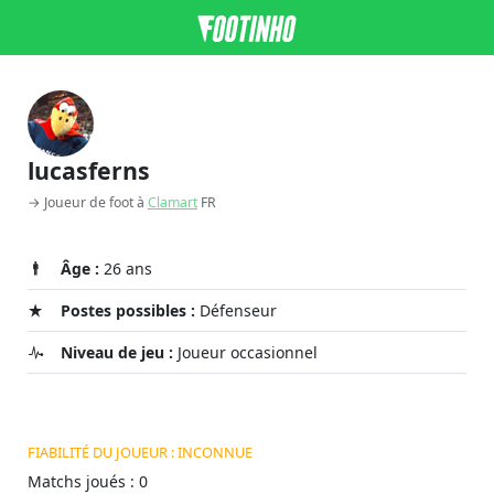
lucasferns
→ Joueur de foot à
Clamart
FR
Âge :
26 ans
Postes possibles :
Défenseur
Niveau de jeu :
Joueur occasionnel
FIABILITÉ DU JOUEUR : INCONNUE
Matchs joués : 0