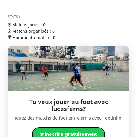
STATS :
Matchs joués : 0
Matchs organisés : 0
Homme du match : 0
Tu veux jouer au foot avec
lucasferns?
Jouez des matchs de foot entre amis avec Footinho.
S'inscrire gratuitement