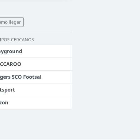
mo llegar
MPOS CERCANOS
ayground
OCCAROO
gers SCO Footsal
tsport
zon