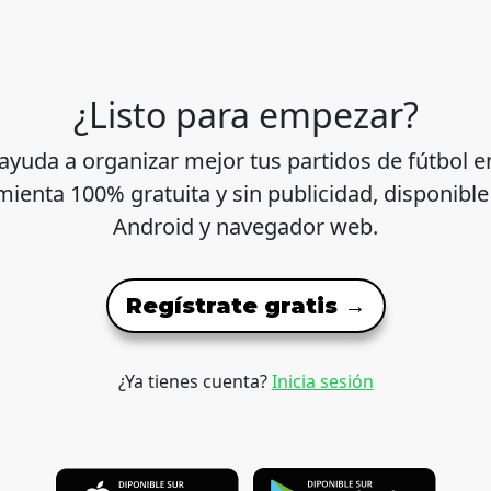
¿Listo para empezar?
ayuda a organizar mejor tus partidos de fútbol e
ienta 100% gratuita y sin publicidad, disponible
Android y navegador web.
Regístrate gratis →
¿Ya tienes cuenta?
Inicia sesión