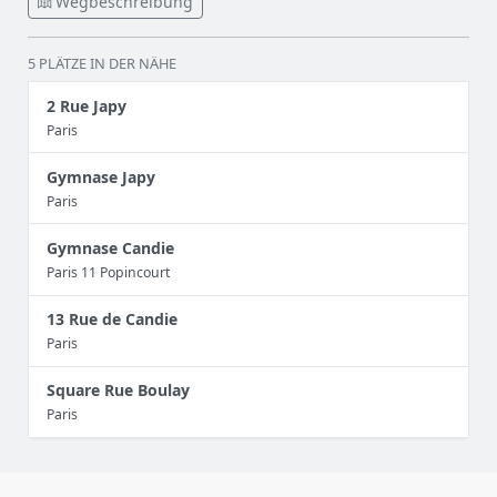
Wegbeschreibung
5 PLÄTZE IN DER NÄHE
2 Rue Japy
Paris
Gymnase Japy
Paris
Gymnase Candie
Paris 11 Popincourt
13 Rue de Candie
Paris
Square Rue Boulay
Paris