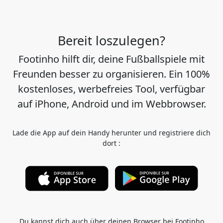
Bereit loszulegen?
Footinho hilft dir, deine Fußballspiele mit
Freunden besser zu organisieren. Ein 100%
kostenloses, werbefreies Tool, verfügbar
auf iPhone, Android und im Webbrowser.
Lade die App auf dein Handy herunter und registriere dich
dort :
Du kannst dich auch über deinen Browser bei Footinho