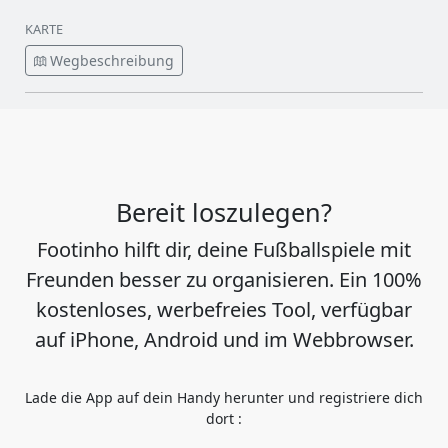
KARTE
Wegbeschreibung
Bereit loszulegen?
Footinho hilft dir, deine Fußballspiele mit
Freunden besser zu organisieren. Ein 100%
kostenloses, werbefreies Tool, verfügbar
auf iPhone, Android und im Webbrowser.
Lade die App auf dein Handy herunter und registriere dich
dort :