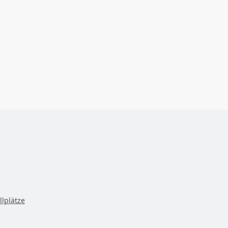
lplätze