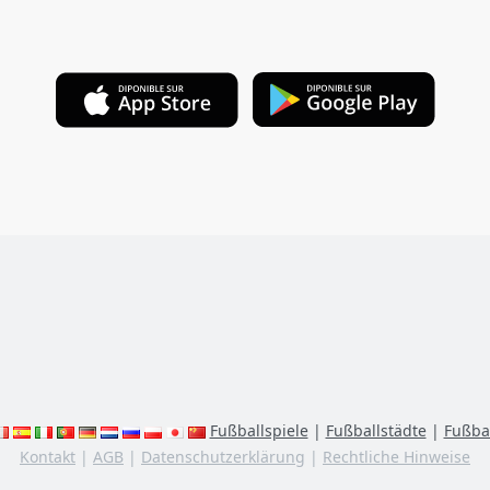
Fußballspiele
|
Fußballstädte
|
Fußbal
Kontakt
|
AGB
|
Datenschutzerklärung
|
Rechtliche Hinweise