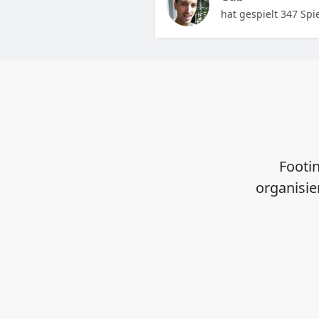
hat gespielt 347 Spi
Footin
organisie