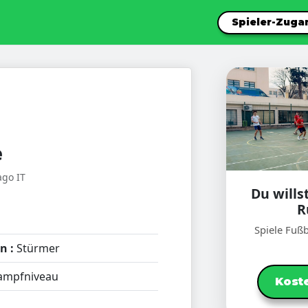
Spieler-Zuga
e
ago IT
Du wills
R
Spiele Fußb
n :
Stürmer
ampfniveau
Koste