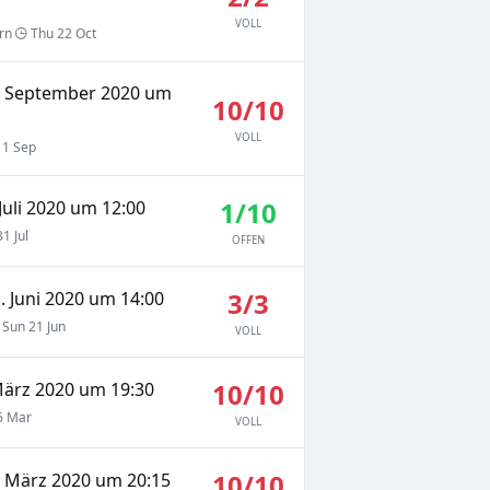
VOLL
rn
Thu 22 Oct
1. September 2020 um
10/10
VOLL
 1 Sep
1/10
 Juli 2020 um 12:00
31 Jul
OFFEN
3/3
. Juni 2020 um 14:00
Sun 21 Jun
VOLL
10/10
 März 2020 um 19:30
6 Mar
VOLL
10/10
. März 2020 um 20:15