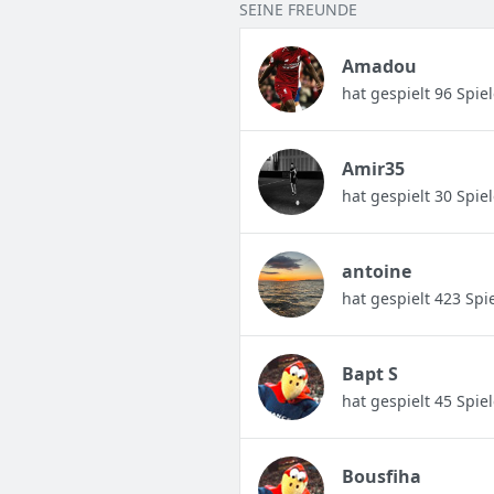
SEINE FREUNDE
Amadou
hat gespielt 96 Spiel
Amir35
hat gespielt 30 Spiel
antoine
hat gespielt 423 Spi
Bapt S
hat gespielt 45 Spiel
Bousfiha