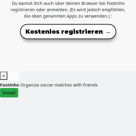
Du kannst dich auch über deinen Browser bei Footinho
registrieren oder anmelden. (Es wird jedoch empfohlen,
die oben genannten Apps zu verwenden.) :
Kostenlos registrieren →
×
Footinho
Organize soccer matches with friends
Install