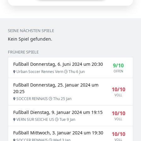
SEINE NÄCHSTEN SPIELE
Kein Spiel gefunden.
FRÜHERE SPIELE
Fußball Donnerstag, 6. Juni 2024 um 20:30
9/10
Urban Soccer Rennes Vern
Thu 6 Jun
OFFEN
Fußball Donnerstag, 25. Januar 2024 um
10/10
20:25
VOLL
SOCCER RENNAIS
Thu 25 Jan
Fußball Dienstag, 9. Januar 2024 um 19:15
10/10
VERN SUR SEICHE US
Tue 9 Jan
VOLL
Fußball Mittwoch, 3. Januar 2024 um 19:30
10/10
SOCCER RENNAIS
Wed 3 Jan
VOLL