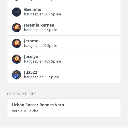
Gaelinho
hat gespielt 307 Spiele
Jeremie kernen
hat gespielt 2 Spiele
Jerome
hat gespielt 0 Spiele
Jocelyn
hat gespielt 169 Spiele
Ju3522
hat gespielt 33 Spiele
LIEBLINGSPLÄTZE
Urban Soccer Rennes Vern
Vern-sur-Seiche