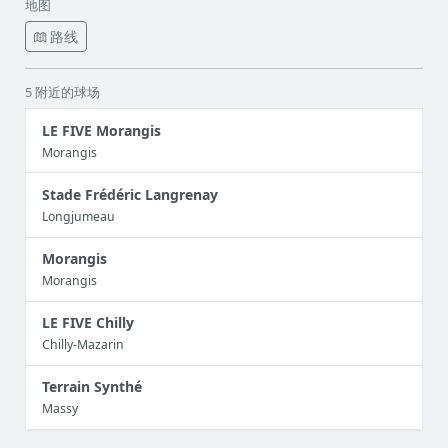
地图
路线
5 附近的球场
LE FIVE Morangis
Morangis
Stade Frédéric Langrenay
Longjumeau
Morangis
Morangis
LE FIVE Chilly
Chilly-Mazarin
Terrain Synthé
Massy