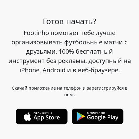
Готов начать?
Footinho помогает тебе лучше
организовывать футбольные матчи с
друзьями. 100% бесплатный
инструмент без рекламы, доступный на
iPhone, Android и в веб-браузере.
Скачай приложение на телефон и зарегистрируйся в
нём :