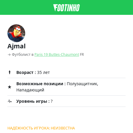
Ajmal
→ Футболист в
Paris 19 Buttes-Chaumont
FR
Возраст :
35 лет
Возможные позиции :
Полузащитник,
Нападающий
Уровень игры :
?
НАДЁЖНОСТЬ ИГРОКА: НЕИЗВЕСТНА