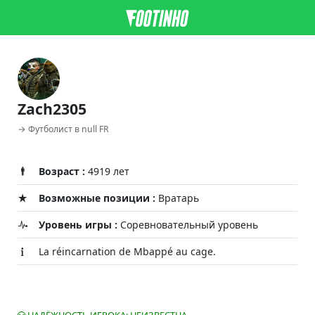
Zach2305
→ Футболист в null FR
Возраст :
4919 лет
Возможные позиции :
Вратарь
Уровень игры :
Соревновательный уровень
La réincarnation de Mbappé au cage.