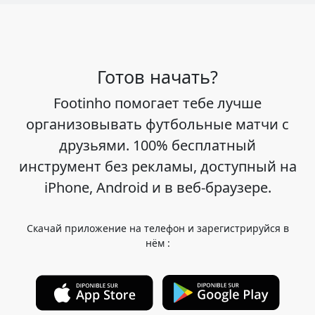
Готов начать?
Footinho помогает тебе лучше
организовывать футбольные матчи с
друзьями. 100% бесплатный
инструмент без рекламы, доступный на
iPhone, Android и в веб-браузере.
Скачай приложение на телефон и зарегистрируйся в
нём :