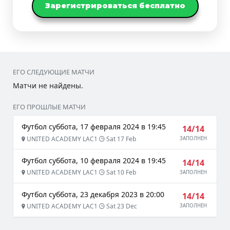
Зарегистрироваться бесплатно
ЕГО СЛЕДУЮЩИЕ МАТЧИ
Матчи не найдены.
ЕГО ПРОШЛЫЕ МАТЧИ
Футбол суббота, 17 февраля 2024 в 19:45
14/14
UNITED ACADEMY LAC1
Sat 17 Feb
ЗАПОЛНЕН
Футбол суббота, 10 февраля 2024 в 19:45
14/14
UNITED ACADEMY LAC1
Sat 10 Feb
ЗАПОЛНЕН
Футбол суббота, 23 декабря 2023 в 20:00
14/14
UNITED ACADEMY LAC1
Sat 23 Dec
ЗАПОЛНЕН