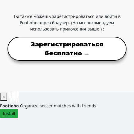
Ты также можешь зарегистрироваться или войти в
Footinho через браузер. (Но мы рекомендуем
использовать приложения выше.) :
Зарегистрироваться
бесплатно →
×
Footinho
Organize soccer matches with friends
Install