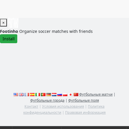
×
Footinho
Organize soccer matches with friends
Install
Футбольные матчи
|
Футбольные города
|
Футбольные поля
Контакт
|
Условия использования
|
Политика
конфиденциальности
|
Правовая информация