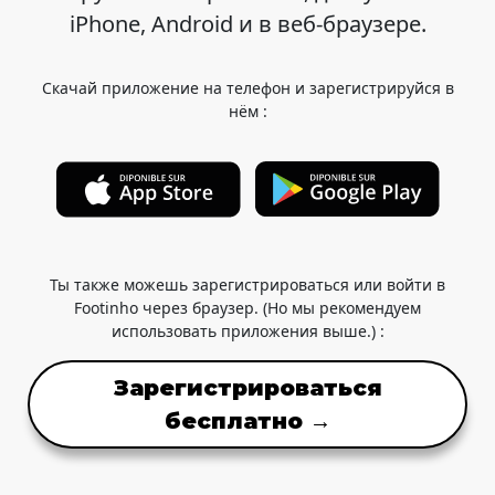
iPhone, Android и в веб-браузере.
Скачай приложение на телефон и зарегистрируйся в
нём :
Ты также можешь зарегистрироваться или войти в
Footinho через браузер. (Но мы рекомендуем
использовать приложения выше.) :
Зарегистрироваться
бесплатно →