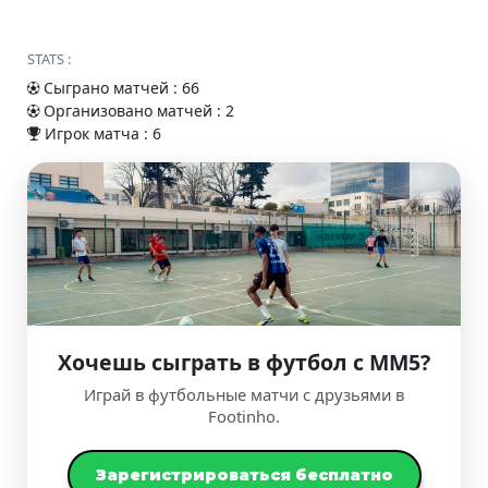
STATS :
Сыграно матчей : 66
Организовано матчей : 2
Игрок матча : 6
Хочешь сыграть в футбол с MM5?
Играй в футбольные матчи с друзьями в
Footinho.
Зарегистрироваться бесплатно