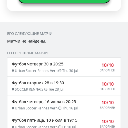
ЕГО СЛЕДУЮЩИЕ МАТЧИ
Матчи не найдены.
ЕГО ПРОШЛЫЕ МАТЧИ
Футбол четверг 30 в 20:25
10/10
Urban Soccer Rennes Vern
Thu 30 Jul
ЗАПОЛНЕН
Футбол вторник 28 в 19:30
10/10
SOCCER RENNAIS
Tue 28 Jul
ЗАПОЛНЕН
Футбол четверг, 16 июля в 20:25
10/10
Urban Soccer Rennes Vern
Thu 16 Jul
ЗАПОЛНЕН
Футбол пятница, 10 июля в 19:15
10/10
Urban Soccer Rennes Vern
Fri 10 Jul
ЗАПОЛНЕН