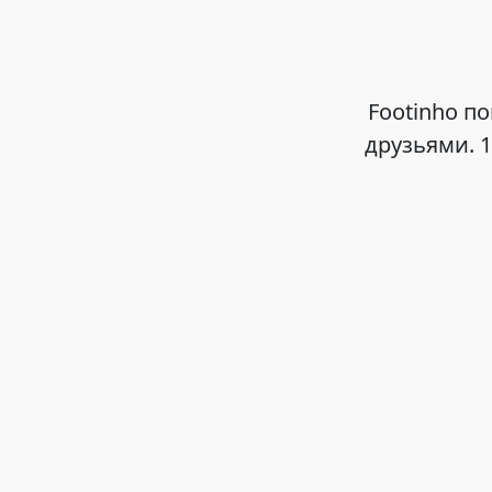
Footinho п
друзьями. 