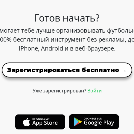
Готов начать?
омогает тебе лучше организовывать футболь
100% бесплатный инструмент без рекламы, д
iPhone, Android и в веб-браузере.
Зарегистрироваться бесплатно →
Уже зарегистрирован?
Войти