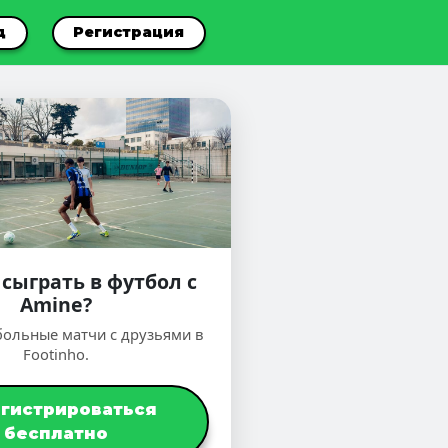
д
Регистрация
сыграть в футбол с
Amine?
больные матчи с друзьями в
Footinho.
егистрироваться
бесплатно