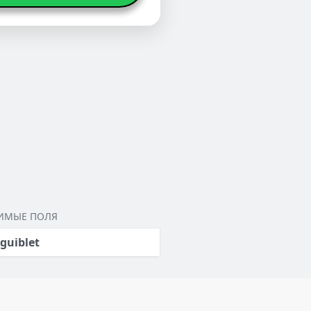
ИМЫЕ ПОЛЯ
 guiblet