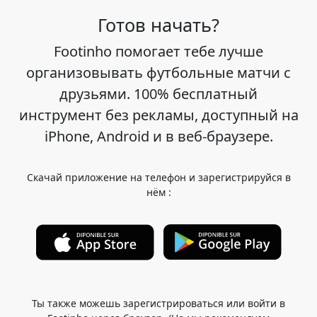
Готов начать?
Footinho помогает тебе лучше
организовывать футбольные матчи с
друзьями. 100% бесплатный
инструмент без рекламы, доступный на
iPhone, Android и в веб-браузере.
Скачай приложение на телефон и зарегистрируйся в
нём :
Ты также можешь зарегистрироваться или войти в