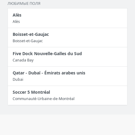
ЛЮБИМЫЕ ПОЛЯ
Alès
Alès
Boisset-et-Gaujac
Boisset-et-Gaujac
Five Dock Nouvelle-Galles du Sud
Canada Bay
Qatar - Dubaï - Émirats arabes unis
Dubai
Soccer 5 Montréal
Communauté-Urbaine-de-Montréal