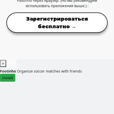
Footinho через браузер. (Но мы рекомендуем
использовать приложения выше.) :
Зарегистрироваться
бесплатно →
×
Footinho
Organize soccer matches with friends
Install