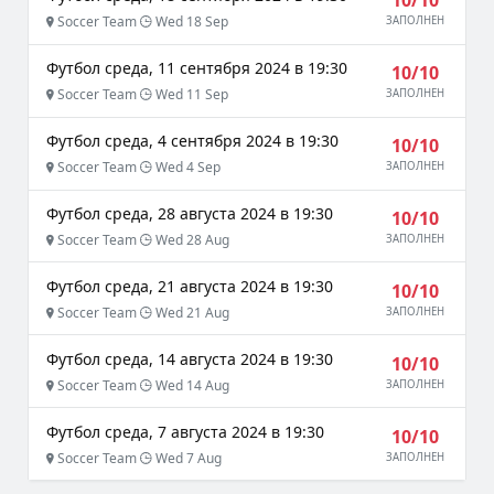
10/10
Soccer Team
Wed 18 Sep
ЗАПОЛНЕН
Футбол среда, 11 сентября 2024 в 19:30
10/10
Soccer Team
Wed 11 Sep
ЗАПОЛНЕН
Футбол среда, 4 сентября 2024 в 19:30
10/10
Soccer Team
Wed 4 Sep
ЗАПОЛНЕН
Футбол среда, 28 августа 2024 в 19:30
10/10
Soccer Team
Wed 28 Aug
ЗАПОЛНЕН
Футбол среда, 21 августа 2024 в 19:30
10/10
Soccer Team
Wed 21 Aug
ЗАПОЛНЕН
Футбол среда, 14 августа 2024 в 19:30
10/10
Soccer Team
Wed 14 Aug
ЗАПОЛНЕН
Футбол среда, 7 августа 2024 в 19:30
10/10
Soccer Team
Wed 7 Aug
ЗАПОЛНЕН