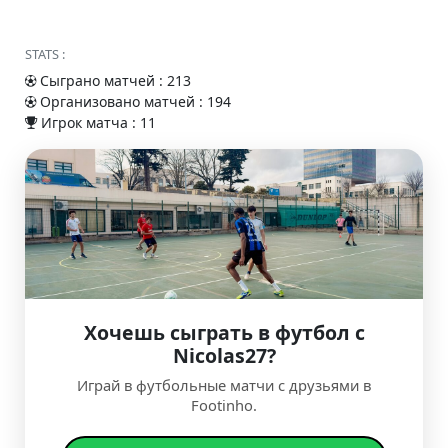
STATS :
Сыграно матчей : 213
Организовано матчей : 194
Игрок матча : 11
Хочешь сыграть в футбол с
Nicolas27?
Играй в футбольные матчи с друзьями в
Footinho.