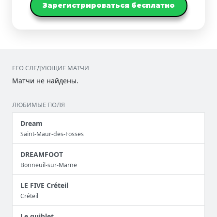
Зарегистрироваться бесплатно
ЕГО СЛЕДУЮЩИЕ МАТЧИ
Матчи не найдены.
ЛЮБИМЫЕ ПОЛЯ
Dream
Saint-Maur-des-Fosses
DREAMFOOT
Bonneuil-sur-Marne
LE FIVE Créteil
Créteil
Le guiblet