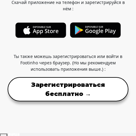
Скачай приложение на телефон и зарегистрируйся в
нём :
Ты также можешь зарегистрироваться или войти в
Footinho через браузер. (Но мы рекомендуем
использовать приложения выше.) :
Зарегистрироваться
бесплатно →