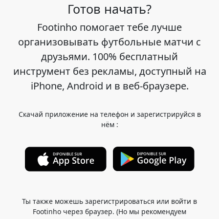
Готов начать?
Footinho помогает тебе лучше
организовывать футбольные матчи с
друзьями. 100% бесплатный
инструмент без рекламы, доступный на
iPhone, Android и в веб-браузере.
Скачай приложение на телефон и зарегистрируйся в
нём :
Ты также можешь зарегистрироваться или войти в
Footinho через браузер. (Но мы рекомендуем