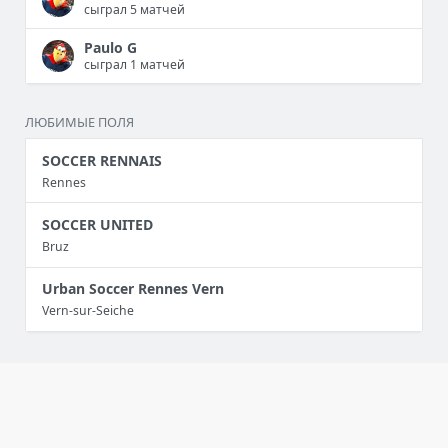
сыграл 5 матчей
Paulo G
сыграл 1 матчей
ЛЮБИМЫЕ ПОЛЯ
SOCCER RENNAIS
Rennes
SOCCER UNITED
Bruz
Urban Soccer Rennes Vern
Vern-sur-Seiche