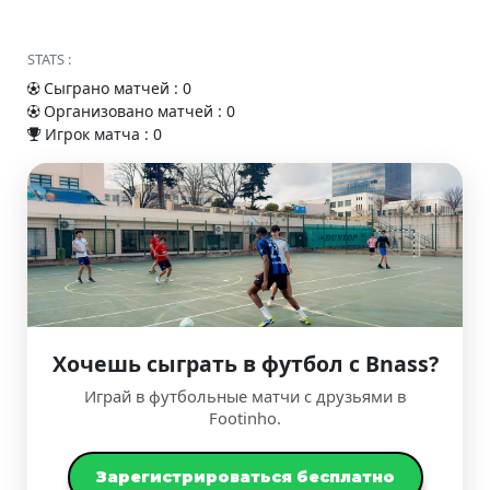
STATS :
Сыграно матчей : 0
Организовано матчей : 0
Игрок матча : 0
Хочешь сыграть в футбол с Bnass?
Играй в футбольные матчи с друзьями в
Footinho.
Зарегистрироваться бесплатно