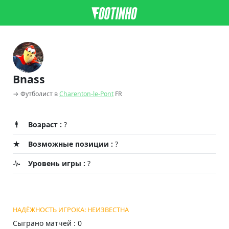
Bnass
→ Футболист в
Charenton-le-Pont
FR
Возраст :
?
Возможные позиции :
?
Уровень игры :
?
НАДЁЖНОСТЬ ИГРОКА: НЕИЗВЕСТНА
Сыграно матчей : 0