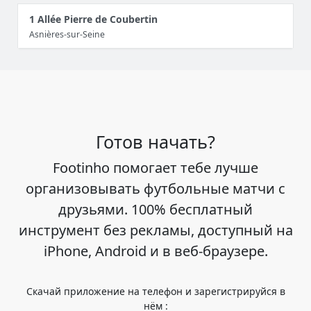
1 Allée Pierre de Coubertin
Asnières-sur-Seine
Готов начать?
Footinho помогает тебе лучше
организовывать футбольные матчи с
друзьями. 100% бесплатный
инструмент без рекламы, доступный на
iPhone, Android и в веб-браузере.
Скачай приложение на телефон и зарегистрируйся в
нём :