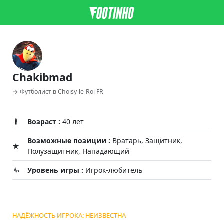
Chakibmad
→ Футболист в Choisy-le-Roi FR
Возраст :
40 лет
Возможные позиции :
Вратарь, Защитник,
Полузащитник, Нападающий
Уровень игры :
Игрок-любитель
НАДЁЖНОСТЬ ИГРОКА: НЕИЗВЕСТНА