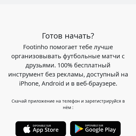
Готов начать?
Footinho помогает тебе лучше
организовывать футбольные матчи с
друзьями. 100% бесплатный
инструмент без рекламы, доступный на
iPhone, Android и в веб-браузере.
Скачай приложение на телефон и зарегистрируйся в
нём :