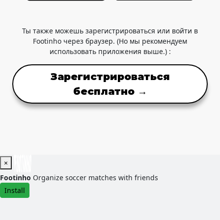
Ты также можешь зарегистрироваться или войти в
Footinho через браузер. (Но мы рекомендуем
использовать приложения выше.) :
Зарегистрироваться
бесплатно →
×
Footinho
Organize soccer matches with friends
Install