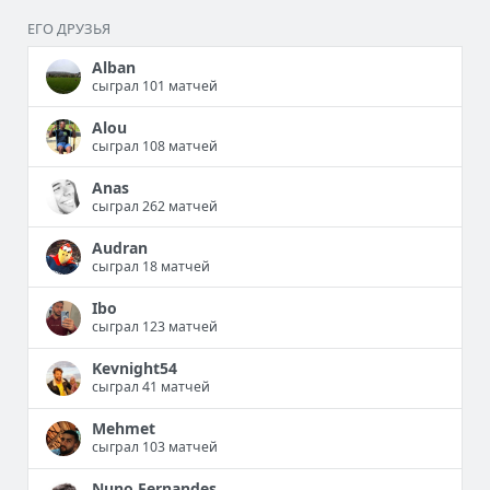
ЕГО ДРУЗЬЯ
Alban
сыграл 101 матчей
Alou
сыграл 108 матчей
Anas
сыграл 262 матчей
Audran
сыграл 18 матчей
Ibo
сыграл 123 матчей
Kevnight54
сыграл 41 матчей
Mehmet
сыграл 103 матчей
Nuno Fernandes