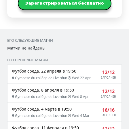
Зарегистрироваться бесплатно
ЕГО СЛЕДУЮЩИЕ МАТЧИ
Матчи не найдены.
ЕГО ПРОШЛЫЕ МАТЧИ
Футбол среда, 22 апреля в 19:50
12/12
Gymnase du collège de Liverdun
Wed 22 Apr
ЗАПОЛНЕН
Футбол среда, 8 апреля в 19:50
12/12
Gymnase du collège de Liverdun
Wed 8 Apr
ЗАПОЛНЕН
Футбол среда, 4 марта в 19:50
16/16
Gymnase du collège de Liverdun
Wed 4 Mar
ЗАПОЛНЕН
Футбол среда, 11 февраля в 19:50