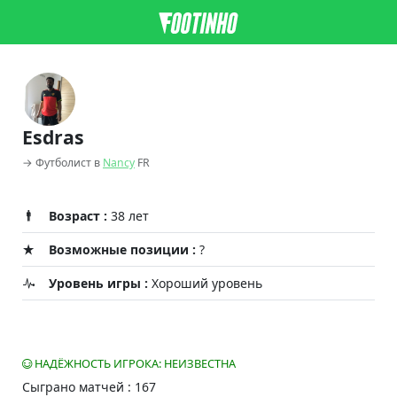
Esdras
→ Футболист в
Nancy
FR
Возраст :
38 лет
Возможные позиции :
?
Уровень игры :
Хороший уровень
НАДЁЖНОСТЬ ИГРОКА: НЕИЗВЕСТНА
Сыграно матчей : 167