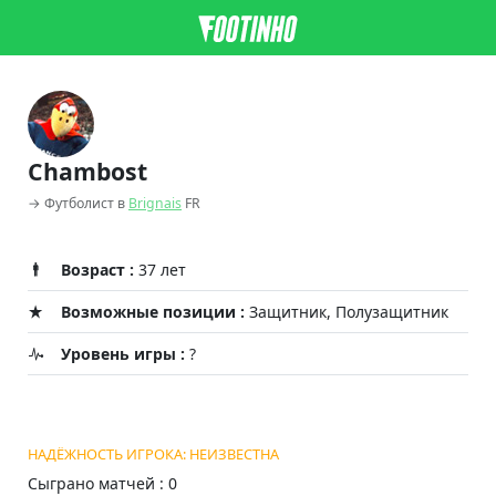
Chambost
→ Футболист в
Brignais
FR
Возраст :
37 лет
Возможные позиции :
Защитник, Полузащитник
Уровень игры :
?
НАДЁЖНОСТЬ ИГРОКА: НЕИЗВЕСТНА
Сыграно матчей : 0