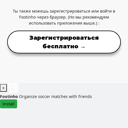
Ты также можешь зарегистрироваться или войти в
Footinho через браузер. (Но мы рекомендуем
использовать приложения выше.) :
Зарегистрироваться
бесплатно →
×
Footinho
Organize soccer matches with friends
Install