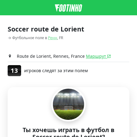
Soccer route de Lorient
→ Футбольное поле в
Ренн
, FR
Route de Lorient, Rennes, France
Маршрут
13
игроков следят за этим полем
Ты хочешь играть в футбол в
Soccer route de Lorient?