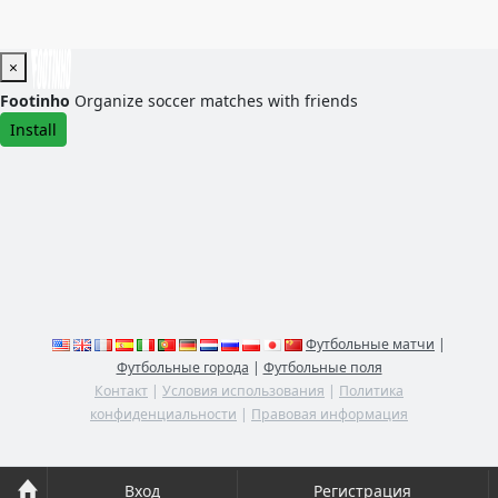
×
Footinho
Organize soccer matches with friends
Install
Футбольные матчи
|
Футбольные города
|
Футбольные поля
Контакт
|
Условия использования
|
Политика
конфиденциальности
|
Правовая информация
Вход
Регистрация