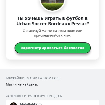
Ты хочешь играть в футбол в
Urban Soccer Bordeaux Pessac?
Организуй матчи на этом поле или
присоединяйся к ним:
Зарегистрироваться бесплатно
БЛИЖАЙШИЕ МАТЧИ НА ЭТОМ ПОЛЕ
Матчи не найдены.
24 ЧЕЛОВЕК ИГРАЮТ В ФУТБОЛ ЗДЕСЬ
Abdellahkrim