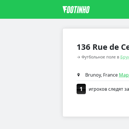
136 Rue de C
→ Футбольное поле в
Бру
Brunoy, France
Мар
1
игроков следят з