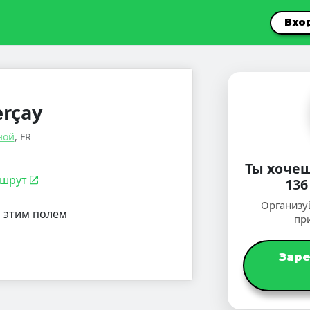
Вхо
erçay
ной
, FR
Ты хочеш
шрут
136
Организу
а этим полем
пр
Зар