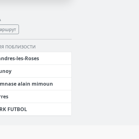
А
аршрут
ЛЯ ПОБЛИЗОСТИ
ndres-les-Roses
unoy
mnase alain mimoun
rres
RK FUTBOL