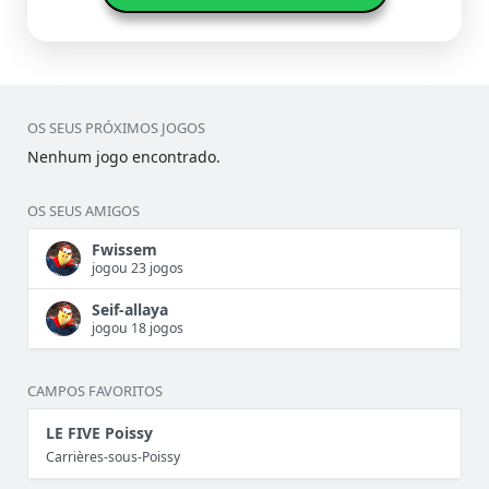
OS SEUS PRÓXIMOS JOGOS
Nenhum jogo encontrado.
OS SEUS AMIGOS
Fwissem
jogou 23 jogos
Seif-allaya
jogou 18 jogos
CAMPOS FAVORITOS
LE FIVE Poissy
Carrières-sous-Poissy