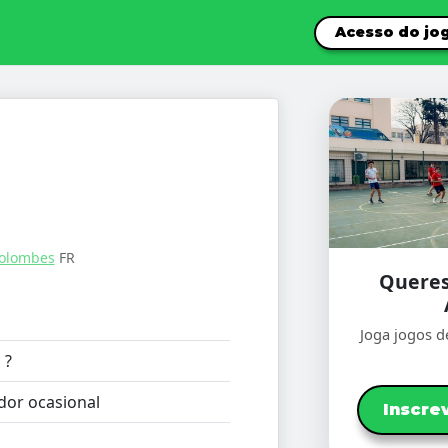
Acesso do jo
olombes
FR
Queres
Joga jogos d
:
?
dor ocasional
Inscre