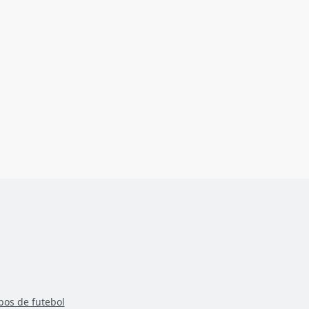
os de futebol