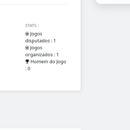
STATS :
Jogos
disputados : 1
Jogos
organizados : 1
Homem do Jogo
: 0