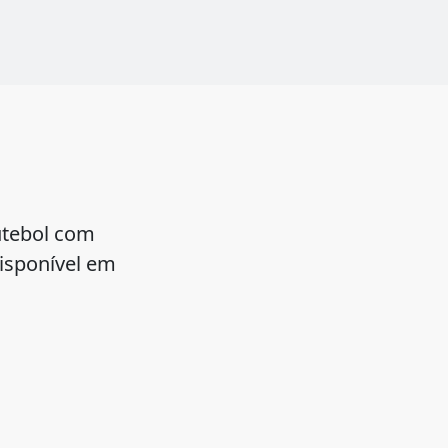
utebol com
isponível em