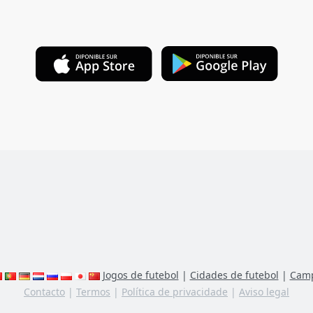
Jogos de futebol
|
Cidades de futebol
|
Camp
Contacto
|
Termos
|
Política de privacidade
|
Aviso legal