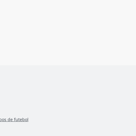
os de futebol