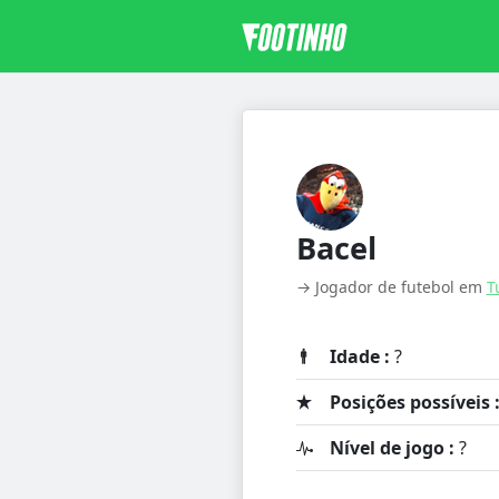
Bacel
→ Jogador de futebol em
T
Idade :
?
Posições possíveis 
Nível de jogo :
?