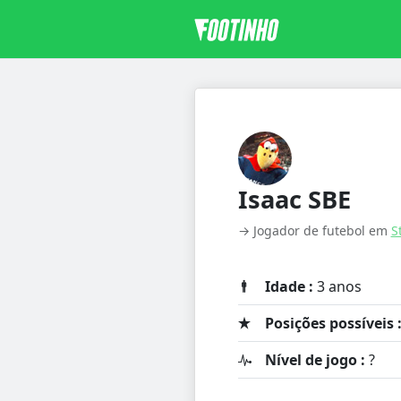
Isaac SBE
→ Jogador de futebol em
S
Idade :
3 anos
Posições possíveis 
Nível de jogo :
?