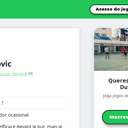
Acesso do jo
vic
esson-Sévigné
FR
Queres
Du
Joga jogos d
:
?
dor ocasional
Inscre
efficace devant le but, mais je