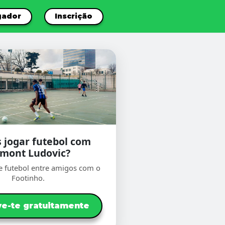
gador
Inscrição
 jogar futebol com
mont Ludovic?
e futebol entre amigos com o
Footinho.
ve-te gratuitamente