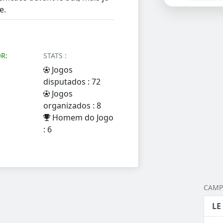
e.
R:
STATS :
Jogos
disputados : 72
Jogos
organizados : 8
Homem do Jogo
: 6
CAMP
LE