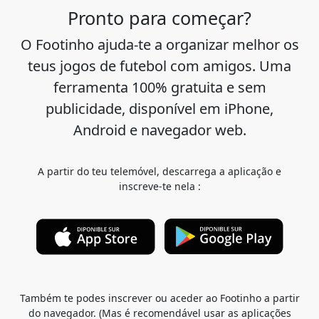
Pronto para começar?
O Footinho ajuda-te a organizar melhor os
teus jogos de futebol com amigos. Uma
ferramenta 100% gratuita e sem
publicidade, disponível em iPhone,
Android e navegador web.
A partir do teu telemóvel, descarrega a aplicação e
inscreve-te nela :
Também te podes inscrever ou aceder ao Footinho a partir
do navegador. (Mas é recomendável usar as aplicações