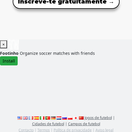
Inscreve-te gratuitamente →
×
Footinho
Organize soccer matches with friends
Install
Jogos de futebol
|
Cidades de futebol
|
Campos de futebol
Contacto
|
Termos
|
Política de privacidade
|
Aviso legal