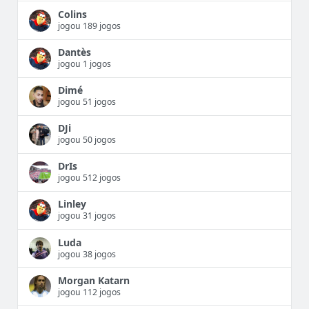
Colins
jogou 189 jogos
Dantès
jogou 1 jogos
Dimé
jogou 51 jogos
DJi
jogou 50 jogos
DrIs
jogou 512 jogos
Linley
jogou 31 jogos
Luda
jogou 38 jogos
Morgan Katarn
jogou 112 jogos