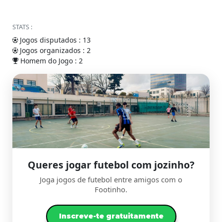
STATS :
Jogos disputados : 13
Jogos organizados : 2
Homem do Jogo : 2
Queres jogar futebol com jozinho?
Joga jogos de futebol entre amigos com o
Footinho.
Inscreve-te gratuitamente