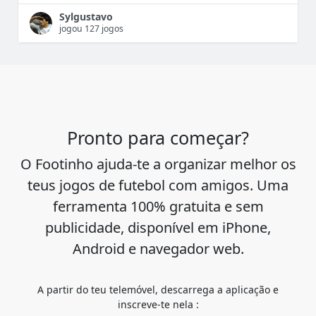
Sylgustavo
jogou 127 jogos
Pronto para começar?
O Footinho ajuda-te a organizar melhor os
teus jogos de futebol com amigos. Uma
ferramenta 100% gratuita e sem
publicidade, disponível em iPhone,
Android e navegador web.
A partir do teu telemóvel, descarrega a aplicação e
inscreve-te nela :