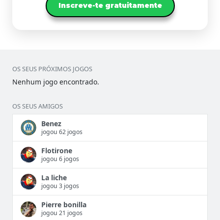
Inscreve-te gratuitamente
OS SEUS PRÓXIMOS JOGOS
Nenhum jogo encontrado.
OS SEUS AMIGOS
Benez
jogou 62 jogos
Flotirone
jogou 6 jogos
La liche
jogou 3 jogos
Pierre bonilla
jogou 21 jogos