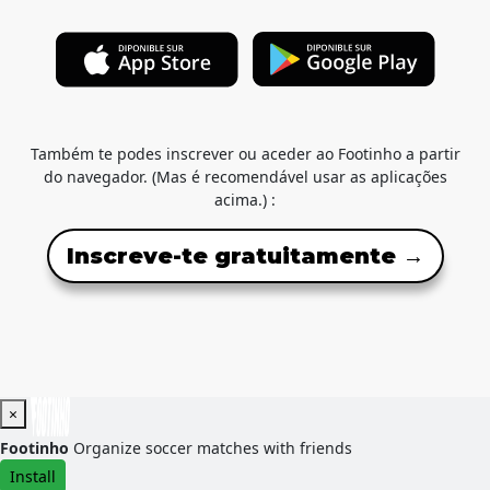
Também te podes inscrever ou aceder ao Footinho a partir
do navegador. (Mas é recomendável usar as aplicações
acima.) :
Inscreve-te gratuitamente →
×
Footinho
Organize soccer matches with friends
Install