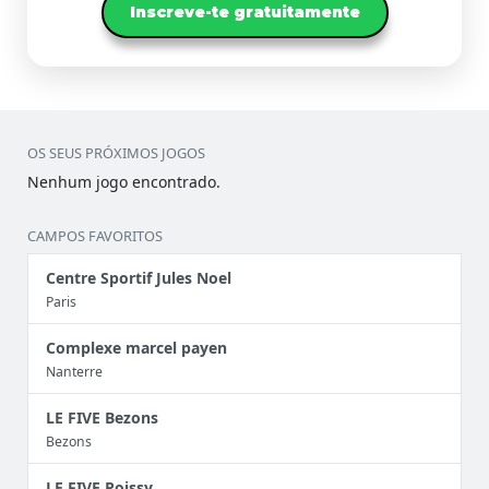
Inscreve-te gratuitamente
OS SEUS PRÓXIMOS JOGOS
Nenhum jogo encontrado.
CAMPOS FAVORITOS
Centre Sportif Jules Noel
Paris
Complexe marcel payen
Nanterre
LE FIVE Bezons
Bezons
LE FIVE Poissy