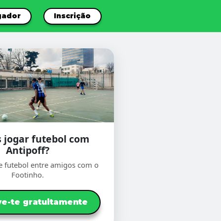
gador
Inscrição
 jogar futebol com
Antipoff?
e futebol entre amigos com o
Footinho.
ve-te gratuitamente