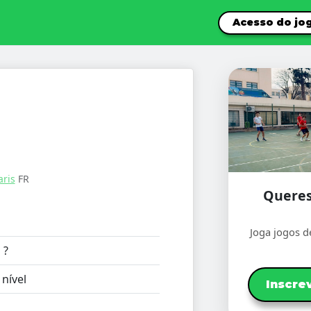
Acesso do jo
aris
FR
Queres
Joga jogos d
:
?
nível
Inscre