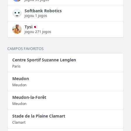
Softbank Robotics
jogou 1 jogos
Tysi🇯🇵
jogou 271 jogos
CAMPOS FAVORITOS
Centre Sportif Suzanne Lenglen
Paris
Meudon
Meudon
Meudon-la-Forêt
Meudon
Stade de la Plaine Clamart
Clamart