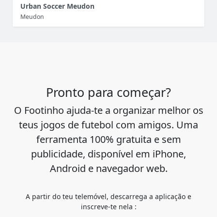
Urban Soccer Meudon
Meudon
Pronto para começar?
O Footinho ajuda-te a organizar melhor os
teus jogos de futebol com amigos. Uma
ferramenta 100% gratuita e sem
publicidade, disponível em iPhone,
Android e navegador web.
A partir do teu telemóvel, descarrega a aplicação e
inscreve-te nela :