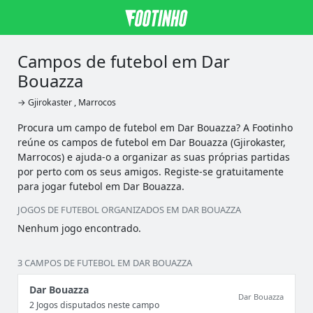
Campos de futebol em Dar
Bouazza
→ Gjirokaster , Marrocos
Procura um campo de futebol em Dar Bouazza? A Footinho
reúne os campos de futebol em Dar Bouazza (Gjirokaster,
Marrocos) e ajuda-o a organizar as suas próprias partidas
por perto com os seus amigos. Registe-se gratuitamente
para jogar futebol em Dar Bouazza.
JOGOS DE FUTEBOL ORGANIZADOS EM DAR BOUAZZA
Nenhum jogo encontrado.
3 CAMPOS DE FUTEBOL EM DAR BOUAZZA
Dar Bouazza
Dar Bouazza
2 Jogos disputados neste campo