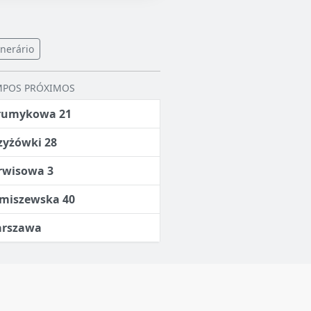
inerário
MPOS PRÓXIMOS
rumykowa 21
zyżówki 28
rwisowa 3
miszewska 40
rszawa