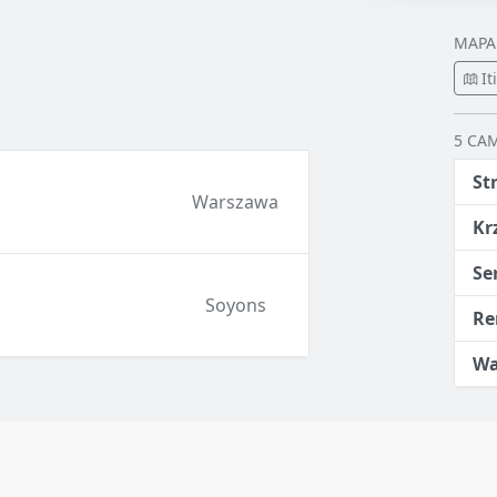
MAPA
It
5 CA
St
Warszawa
Kr
Se
Soyons
Re
Wa