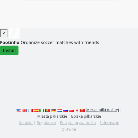
×
Footinho
Organize soccer matches with friends
Install
Mecze piłki nożnej
|
Miasta piłkarskie
|
Boiska piłkarskie
Kontakt
|
Regulamin
|
Polityka prywatności
|
Informacje
prawne