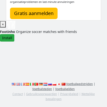
organisatieproblemen en last-minute annuleringen
Gratis aanmelden
×
Footinho
Organize soccer matches with friends
Install
Voetbalwedstrijden
|
Voetbalsteden
|
Voetbalvelden
Contact
|
Gebruiksvoorwaarden
|
Privacybeleid
|
Wettelijke
bepalingen