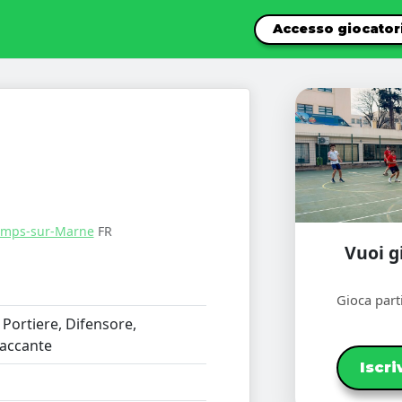
Accesso giocator
mps-sur-Marne
FR
Vuoi g
Gioca parti
Portiere, Difensore,
taccante
Iscri