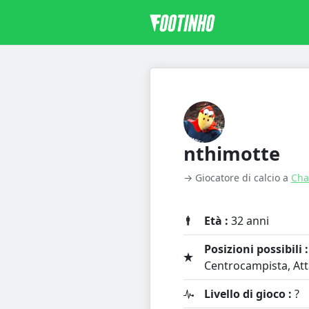
nthimotte
→ Giocatore di calcio a
Cha
Età :
32 anni
Posizioni possibili :
Centrocampista, At
Livello di gioco :
?