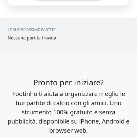
LE SUE PROSSIME PARTITE
Nessuna partita trovata.
Pronto per iniziare?
Footinho ti aiuta a organizzare meglio le
tue partite di calcio con gli amici. Uno
strumento 100% gratuito e senza
pubblicità, disponibile su iPhone, Android e
browser web.