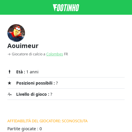
Aouimeur
→ Giocatore di calcio a
Colombes
FR
Età :
1 anni
Posizioni possibili :
?
Livello di gioco :
?
AFFIDABILITÀ DEL GIOCATORE: SCONOSCIUTA
Partite giocate : 0