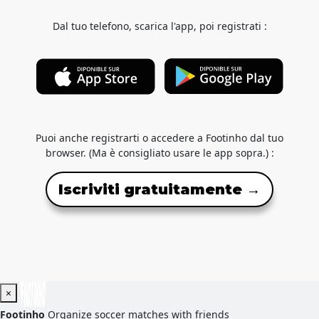
Dal tuo telefono, scarica l'app, poi registrati :
Puoi anche registrarti o accedere a Footinho dal tuo
browser. (Ma è consigliato usare le app sopra.) :
Iscriviti gratuitamente →
×
Footinho
Organize soccer matches with friends