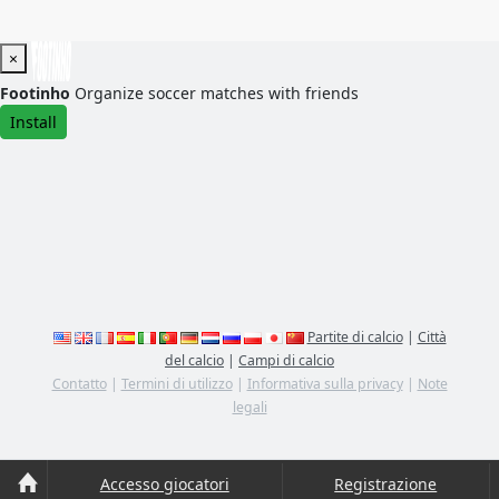
×
Footinho
Organize soccer matches with friends
Install
Partite di calcio
|
Città
del calcio
|
Campi di calcio
Contatto
|
Termini di utilizzo
|
Informativa sulla privacy
|
Note
legali
Accesso giocatori
Registrazione