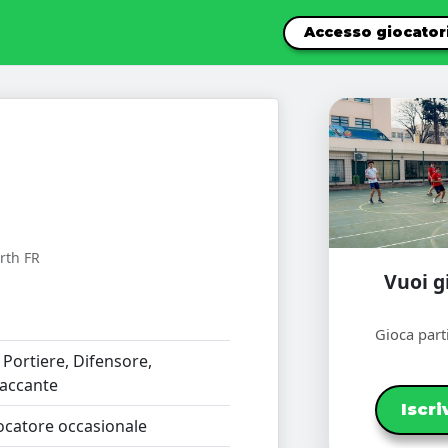
Accesso giocator
rth FR
Vuoi g
Gioca parti
Portiere, Difensore,
taccante
Iscri
catore occasionale