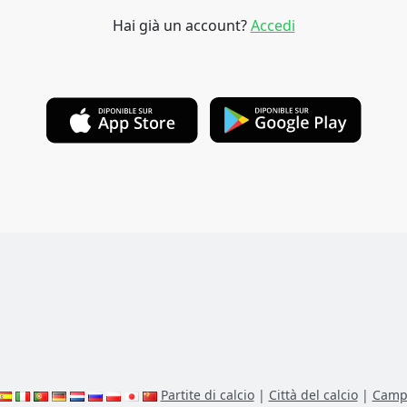
Hai già un account?
Accedi
Partite di calcio
|
Città del calcio
|
Campi