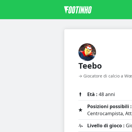
Teebo
→ Giocatore di calcio a Wœ
Età :
48 anni
Posizioni possibili :
Centrocampista, At
Livello di gioco :
Gio