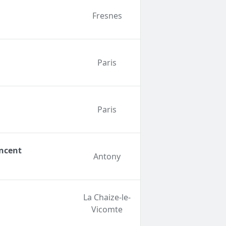
Fresnes
Paris
Paris
ncent
Antony
La Chaize-le-
Vicomte