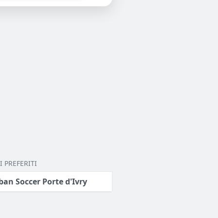
 PREFERITI
ban Soccer Porte d'Ivry