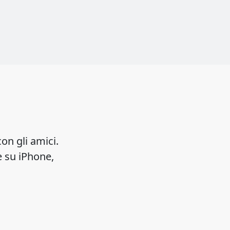
con gli amici.
e su iPhone,