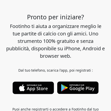
Pronto per iniziare?
Footinho ti aiuta a organizzare meglio le
tue partite di calcio con gli amici. Uno
strumento 100% gratuito e senza
pubblicità, disponibile su iPhone, Android e
browser web.
Dal tuo telefono, scarica l'app, poi registrati :
Puoi anche registrarti o accedere a Footinho dal tuo