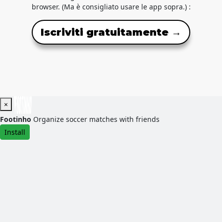
browser. (Ma è consigliato usare le app sopra.) :
Iscriviti gratuitamente →
×
Footinho
Organize soccer matches with friends
Install