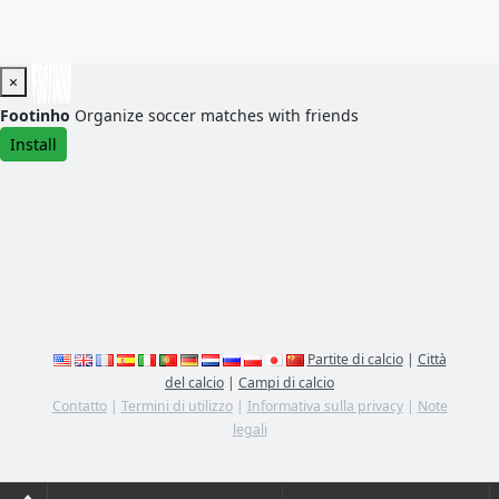
×
Footinho
Organize soccer matches with friends
Install
Partite di calcio
|
Città
del calcio
|
Campi di calcio
Contatto
|
Termini di utilizzo
|
Informativa sulla privacy
|
Note
legali