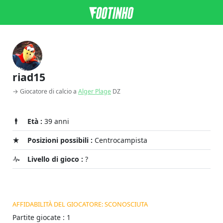
riad15
→ Giocatore di calcio a
Alger Plage
DZ
Età :
39 anni
Posizioni possibili :
Centrocampista
Livello di gioco :
?
AFFIDABILITÀ DEL GIOCATORE: SCONOSCIUTA
Partite giocate : 1