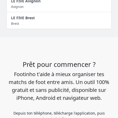
LE FIVE Avignon
Avignon
LE FIVE Brest
Brest
Prêt pour commencer ?
Footinho t'aide à mieux organiser tes
matchs de foot entre amis. Un outil 100%
gratuit et sans publicité, disponible sur
iPhone, Android et navigateur web.
Depuis ton téléphone, télécharge l'application, puis