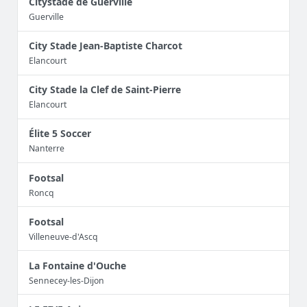
Citystade de Guerville
Guerville
City Stade Jean-Baptiste Charcot
Elancourt
City Stade la Clef de Saint-Pierre
Elancourt
Élite 5 Soccer
Nanterre
Footsal
Roncq
Footsal
Villeneuve-d'Ascq
La Fontaine d'Ouche
Sennecey-les-Dijon