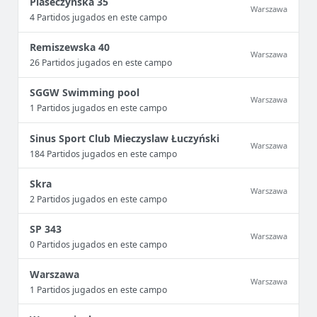
Piaseczyńska 35
Warszawa
4 Partidos jugados en este campo
Remiszewska 40
Warszawa
26 Partidos jugados en este campo
SGGW Swimming pool
Warszawa
1 Partidos jugados en este campo
Sinus Sport Club Mieczyslaw Łuczyński
Warszawa
184 Partidos jugados en este campo
Skra
Warszawa
2 Partidos jugados en este campo
SP 343
Warszawa
0 Partidos jugados en este campo
Warszawa
Warszawa
1 Partidos jugados en este campo