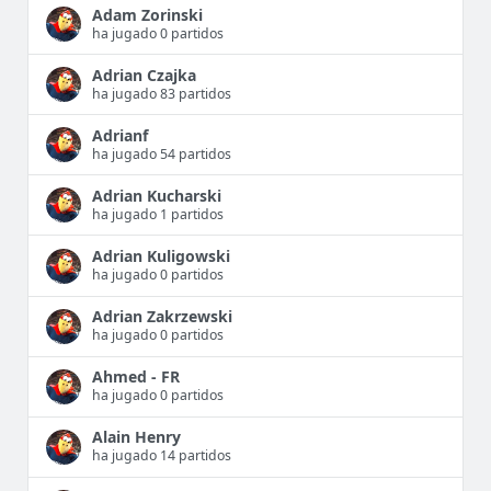
Adam Zorinski
ha jugado 0 partidos
Adrian Czajka
ha jugado 83 partidos
Adrianf
ha jugado 54 partidos
Adrian Kucharski
ha jugado 1 partidos
Adrian Kuligowski
ha jugado 0 partidos
Adrian Zakrzewski
ha jugado 0 partidos
Ahmed - FR
ha jugado 0 partidos
Alain Henry
ha jugado 14 partidos