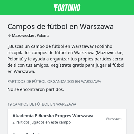
Campos de fútbol en Warszawa
→ Mazowieckie , Polonia
¿Buscas un campo de fútbol en Warszawa? Footinho
recopila los campos de fútbol en Warszawa (Mazowieckie,
Polonia) y te ayuda a organizar tus propios partidos cerca
de ti con tus amigos. Regístrate gratis para jugar al fútbol
en Warszawa.
PARTIDOS DE FÚTBOL ORGANIZADOS EN WARSZAWA
No se encontraron partidos.
19 CAMPOS DE FÚTBOL EN WARSZAWA
Akademia Piłkarska Progres Warszawa
Warszawa
2 Partidos jugados en este campo