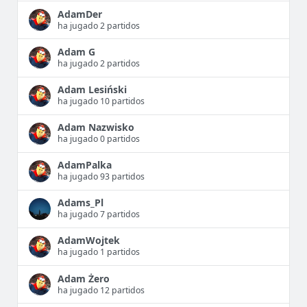
AdamDer
ha jugado 2 partidos
Adam G
ha jugado 2 partidos
Adam Lesiński
ha jugado 10 partidos
Adam Nazwisko
ha jugado 0 partidos
AdamPalka
ha jugado 93 partidos
Adams_Pl
ha jugado 7 partidos
AdamWojtek
ha jugado 1 partidos
Adam Żero
ha jugado 12 partidos