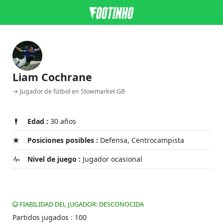
Liam Cochrane
→ Jugador de fútbol en Stowmarket GB
Edad :
30 años
Posiciones posibles :
Defensa, Centrocampista
Nivel de juego :
Jugador ocasional
FIABILIDAD DEL JUGADOR: DESCONOCIDA
Partidos jugados : 100