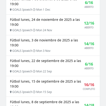
6/16
19:00
ABIERTO
GOALS Ipswich
Mon 1 Dec
Fútbol lunes, 24 de noviembre de 2025 a las
12/16
19:00
ABIERTO
GOALS Ipswich
Mon 24 Nov
Fútbol lunes, 3 de noviembre de 2025 a las
14/16
19:00
ABIERTO
GOALS Ipswich
Mon 3 Nov
Fútbol lunes, 22 de septiembre de 2025 a las
6/16
19:00
ABIERTO
GOALS Ipswich
Mon 22 Sep
Fútbol lunes, 15 de septiembre de 2025 a las
16/16
19:00
COMPLETO
GOALS Ipswich
Mon 15 Sep
Fútbol lunes, 8 de septiembre de 2025 a las
14/18