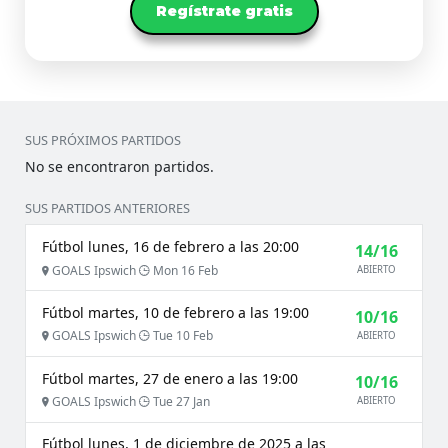
Regístrate gratis
SUS PRÓXIMOS PARTIDOS
No se encontraron partidos.
SUS PARTIDOS ANTERIORES
Fútbol lunes, 16 de febrero a las 20:00
14/16
GOALS Ipswich
Mon 16 Feb
ABIERTO
Fútbol martes, 10 de febrero a las 19:00
10/16
GOALS Ipswich
Tue 10 Feb
ABIERTO
Fútbol martes, 27 de enero a las 19:00
10/16
GOALS Ipswich
Tue 27 Jan
ABIERTO
Fútbol lunes, 1 de diciembre de 2025 a las